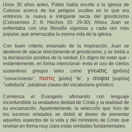
Unos 30 años antes, Pablo había escrito a la iglesia de
Colosas acerca de los peligros ocultos en lo que era
entonces la nueva e intrigante secta del gnosticismo
(Colosenses 2: 8; Hechos 20: 29-30). Ahora Juan se
enfrentaba con una filosofía vigorosa y cada vez más
popular, que amenazaba la misma vida de la iglesia.
Con buen criterio, emanado de la inspiración, Juan se
abstiene de atacar directamente el gnosticismo, y se limita a
la declaración positiva de la verdad. Es digno de notar que -
evidentemente, en forma intencional- evita el uso de ciertos
γνωσις
sustantivos griegos tales como
[gnôsis]
πιστις
σοφια
"conocimiento",
[pístis] "fe", y
[sophía]
"sabiduría", palabras claves del vocabulario gnóstico.
Comienza el Evangelio afirmando con lenguaje
inconfundible la verdadera deidad de Cristo y la realidad de
su encarnación. Aparentemente, la selección que hizo de
los sucesos relatados se debió al deseo de presentar
aquellos aspectos de la vida y del ministerio de Cristo que
revelan en forma muy clara estas verdades fundamentales.