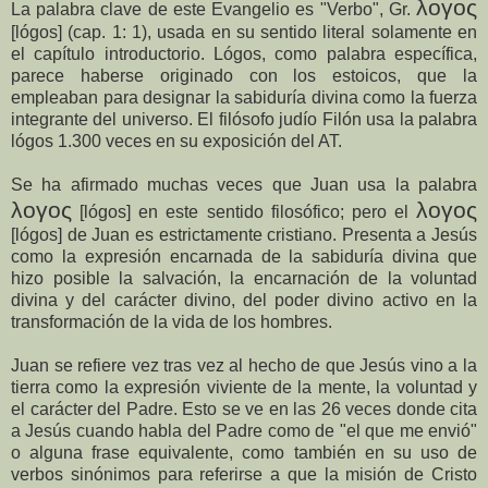
λογος
La palabra clave de este Evangelio es "Verbo", Gr.
[lógos] (cap. 1: 1), usada en su sentido literal solamente en
el capítulo introductorio. Lógos, como palabra específica,
parece haberse originado con los estoicos, que la
empleaban para designar la sabiduría divina como la fuerza
integrante del universo. El filósofo judío Filón usa la palabra
lógos 1.300 veces en su exposición del AT.
Se ha afirmado muchas veces que Juan usa la palabra
λογος
λογος
[lógos] en este sentido filosófico; pero el
[lógos] de Juan es estrictamente cristiano. Presenta a Jesús
como la expresión encarnada de la sabiduría divina que
hizo posible la salvación, la encarnación de la voluntad
divina y del carácter divino, del poder divino activo en la
transformación de la vida de los hombres.
Juan se refiere vez tras vez al hecho de que Jesús vino a la
tierra como la expresión viviente de la mente, la voluntad y
el carácter del Padre. Esto se ve en las 26 veces donde cita
a Jesús cuando habla del Padre como de "el que me envió"
o alguna frase equivalente, como también en su uso de
verbos sinónimos para referirse a que la misión de Cristo